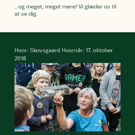
.. og meget, meget mere! Vi glæder os til
at se dig.
Hvor: Skovsgaard Hvornår: 17. oktober
2018
Skriv under (hjørring)
Sund Limfjord
Storken tilbage til Kolding
Fornavn
Fornavn
Fornavn
Efternavn
Efternavn
Efternavn
Email
Email
Email