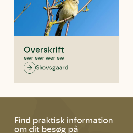
Andet punkt
Humlebier bestøver effektivt
blomster og afgrøder i din have.
Overskrift
ewr ewr wer ew
Skovsgaard
Find praktisk information
om dit besøg på